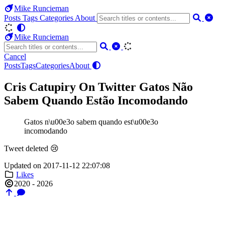
Mike Runcieman
Posts
Tags
Categories
About
Mike Runcieman
Cancel
Posts
Tags
Categories
About
Cris Catupiry On Twitter Gatos Não
Sabem Quando Estão Incomodando
Gatos n\u00e3o sabem quando est\u00e3o
incomodando
Tweet deleted 😢
Updated on 2017-11-12 22:07:08
Likes
2020 - 2026